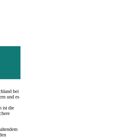
er
-Fonds".
chland bei
ern und es
ist die
chere
waltendem
 den