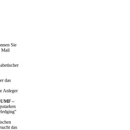
önnen Sie
r Mail
abetischer
r das
ie Anleger
"
UMF –
sstarken
e Hedging"
ischen
sucht das