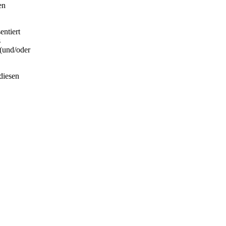
en
entiert
s
 (und/oder
diesen