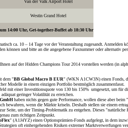
Van der Valk Airport Hotel
Westin Grand Hotel
um 14:00 Uhr, Get-together-Buffet ab 18:30 Uhr
atisch ca. 10 – 14 Tage vor der Veranstaltung zugesandt. Anmelden k
llen können und bitte an die angegebene Faxnummer oder alternativ pe
ir Ihnen auf der Hidden Champions Tour 2014 vorstellen werden (in alph
it dem "
BB Global Macro B EUR
" (WKN A1CW3N) einen Fonds, de
her Modelle in einem einzigen Portfolio bestmöglich zusammenfasst.
feld mit einer Investitionsquote von 130 bis 150% umgesetzt, um für d
 adäquat geringer Volatilität zu erreichen.
l GmbH
haben nichts gegen gute Performance, wollen diese aber beim 
bewahren, wenn die Märkte kriseln. Deshalb stellen sie einem ertrag
io zur Seite, um der Timing-Problematik zu entgehen. Dieses "natürlich
 genau zum richtigen Zeitpunkt.
oFlex
" (A1J4YZ) einen Optionsprämien-Fonds aufgelegt, in dem inzw
 Strategien oft einhergehenden Risiken extremer Marktverwerfungen ver