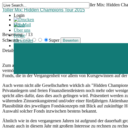
Home >
Blogs >
Marktinformationen >
Toller Mix: Hidden Ch
Toller Mix: Hidden Champions Tour 2015
Login
Home
Über uns
Bewertung:
/ 13
Presse
Schwach
Super
Newsletter
Blogs
Details
Erstellt am Montag, 22. Juni 2015 08:16
Zum achten Mal gehen in diesem Jahr sechs „Hidden Champions“ auf T
vermögensverwaltender Fonds für Sie zusammengestellt. Bemerkenswer
Fonds, die in der Vergangenheit vor allem von Kursgewinnen auf der A
Auch wenn nicht alle Gesellschaften wirklich als "Hidden Champions" 
Privatanlegern und freien Finanzdienstleistern noch mehr oder wenig
spricht alles dafür, dass dies auch gelingen wird. Präsentiert werden
währenden Zinssenkungstrend und/oder einer fünfjährigen Aktienhaus
Plausibilität des jeweiligen Fondskonzepts mit Blick auf zukünftige 
Auswahl solcher Fonds inzwischen bestens bekannt.
Ähnlich wie in den vergangenen Jahren ist aufgrund der dauerhaft 
Ansatz auch in diesem Jahr mit großem Interesse zu rechnen zu rechn