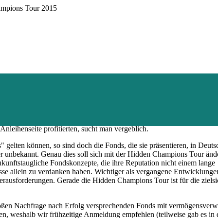
ampions Tour 2015
our und wir haben erneut eine interessante Mischung unterschiedlich
t dabei: Alle sechs Fonds gelten im weitesten Sinne als "Alternative
nleihenseite profitierten, sucht man vergeblich.
gelten können, so sind doch die Fonds, die sie präsentieren, in Deuts
er unbekannt. Genau dies soll sich mit der Hidden Champions Tour änd
 zukunftstaugliche Fondskonzepte, die ihre Reputation nicht einem lange
se allein zu verdanken haben. Wichtiger als vergangene Entwicklungen 
Herausforderungen. Gerade die Hidden Champions Tour ist für die zielsi
großen Nachfrage nach Erfolg versprechenden Fonds mit vermögensver
en, weshalb wir frühzeitige Anmeldung empfehlen (teilweise gab es in