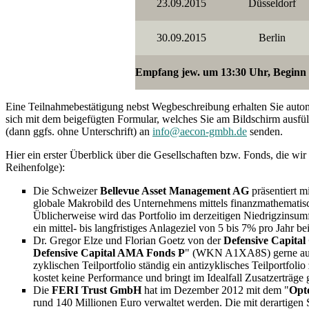
23.09.2015
Düsseldorf
30.09.2015
Berlin
Empfang jew. um 13:30 Uhr, Beginn 
Eine Teilnahmebestätigung nebst Wegbeschreibung erhalten Sie autom
sich mit dem beigefügten Formular, welches Sie am Bildschirm ausfü
(dann ggfs. ohne Unterschrift) an
info@aecon-gmbh.de
senden.
Hier ein erster Überblick über die Gesellschaften bzw. Fonds, die w
Reihenfolge):
Die Schweizer
Bellevue Asset Management AG
präsentiert m
globale Makrobild des Unternehmens mittels finanzmathematisc
Üblicherweise wird das Portfolio im derzeitigen Niedrigzinsum
ein mittel- bis langfristiges Anlageziel von 5 bis 7% pro Jahr bei
Dr. Gregor Elze und Florian Goetz von der
Defensive Capita
Defensive Capital AMA Fonds P
" (WKN A1XA8S) gerne auch 
zyklischen Teilportfolio ständig ein antizyklisches Teilportfol
kostet keine Performance und bringt im Idealfall Zusatzerträge
Die
FERI Trust GmbH
hat im Dezember 2012 mit dem "
Opt
rund 140 Millionen Euro verwaltet werden. Die mit derartigen